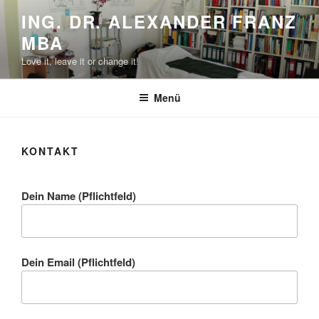
Zum
ING. DR. ALEXANDER FRANZ
Inhalt
MBA
springen
Love it, leave it or change it!
Menü
KONTAKT
Dein Name (Pflichtfeld)
Dein Email (Pflichtfeld)